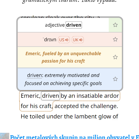
Počet metalových skupin na milion obyvatel v 