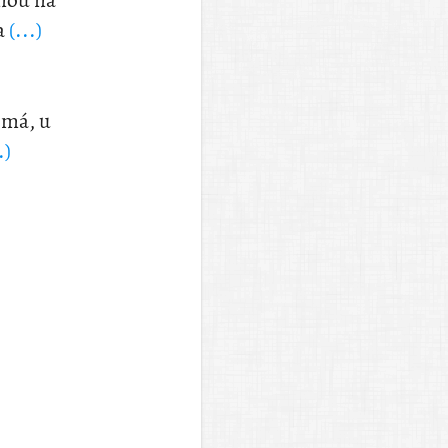
dnou na
a
(...)
jmá, u
.)