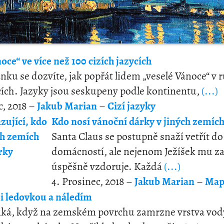
oce“ ve více než 100 cizích jazycích
nku se dozvíte, jak popřát lidem „veselé Vánoce“ v
ycích. Jazyky jsou seskupeny podle kontinentu,
(...)
c, 2018 –
Jakub Marian
–
Cizí jazyky
Kdo nosí vánoční dárky v jiných zemích
Santa Claus se postupně snaží vetřít do
domácností, ale nejenom Ježíšek mu z
úspěšně vzdoruje. Každá
(...)
4. Prosinec, 2018 –
Jakub Marian
–
Map
i ledovkou a náledím
iká, když na zemském povrchu zamrzne vrstva vody