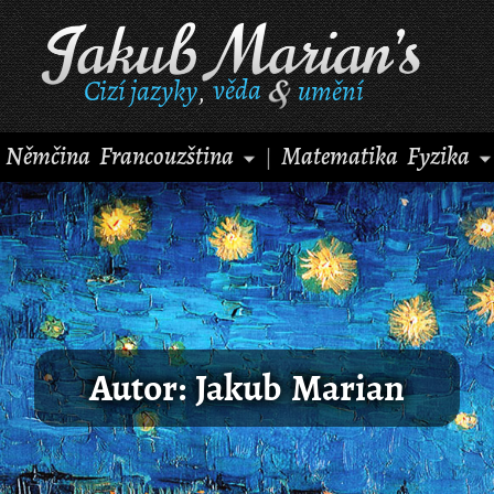
Cizí jazyky
věda
umění
,
Němčina
Francouzština
Matematika
Fyzika
|
Autor: Jakub Marian