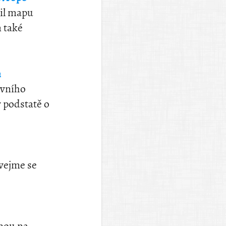
řil mapu
m také
h
ovního
v podstatě o
ívejme se