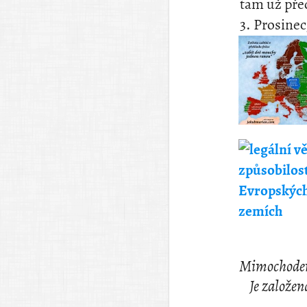
tam už pře
3. Prosinec
Mimochodem,
Je založe