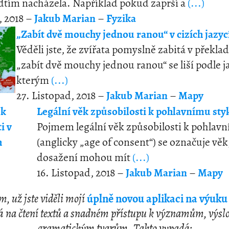
dtím nacházela. Například pokud zaprší a
(...)
, 2018 –
Jakub Marian
–
Fyzika
„Zabít dvě mouchy jednou ranou“ v cizích jazyc
Věděli jste, že zvířata pomyslně zabitá v překla
„zabít dvě mouchy jednou ranou“ se liší podle j
kterým
(...)
27. Listopad, 2018 –
Jakub Marian
–
Mapy
Legální věk způsobilosti k pohlavnímu sty
Pojmem legální věk způsobilosti k pohlav
(anglicky „age of consent“) se označuje věk
dosažení mohou mít
(...)
16. Listopad, 2018 –
Jakub Marian
–
Mapy
 už jste viděli mojí
úplně novou aplikaci na výuku 
ná na čtení textů a snadném přístupu k významům, výsl
gramatickým tvarům. Takto vypadá: