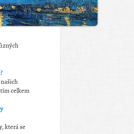
 různých
?
 našich
atím celkem
y
, která se