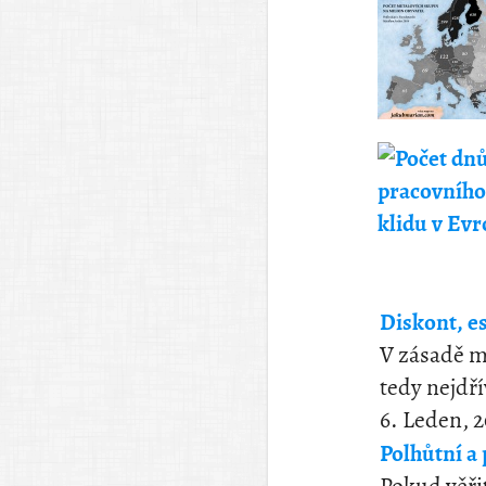
Diskont, e
V zásadě m
tedy nejdří
6. Leden, 
Polhůtní a