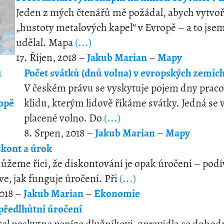
Jeden z mých čtenářů mě požádal, abych vytvo
„hustoty metalových kapel“ v Evropě – a to jse
udělal. Mapa
(...)
17. Říjen, 2018 –
Jakub Marian
–
Mapy
Počet svátků (dnů volna) v evropských zemíc
V českém právu se vyskytuje pojem dny prac
klidu, kterým lidově říkáme svátky. Jedná se 
placené volno. Do
(...)
8. Srpen, 2018 –
Jakub Marian
–
Mapy
skont a úrok
ůžeme říci, že diskontování je opak úročení – pod
ve, jak funguje úročení. Při
(...)
2018 –
Jakub Marian
–
Ekonomie
 předlhůtní úročení