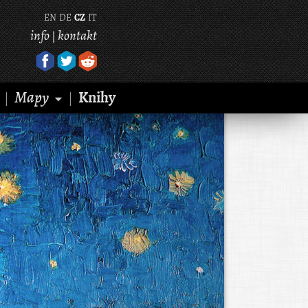
EN
DE
CZ
IT
info
kontakt
|
Mapy
Knihy
|
|