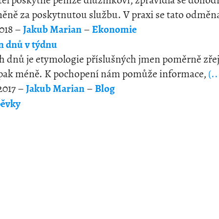
tel poskytne peníze dlužníkovi, zpravidla se doho
ěně za poskytnutou službu. V praxi se tato odměn
2018 –
Jakub Marian
–
Ekonomie
 dnů v týdnu
h dnů je etymologie příslušných jmen poměrně zře
 pak méně. K pochopení nám pomůže informace,
(..
2017 –
Jakub Marian
–
Blog
pěvky