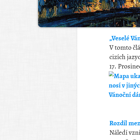
„Veselé Ván
V tomto člá
cizích jaz
17. Prosine
Rozdíl mez
Náledí vzn