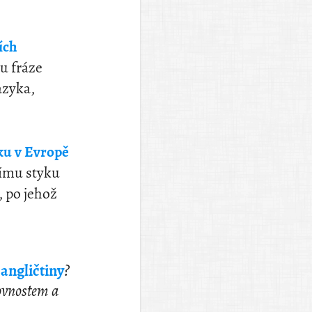
ích
du fráze
azyka,
ku v Evropě
nímu styku
, po jehož
angličtiny
?
ovnostem a