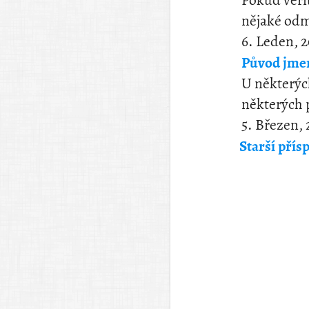
Pokud věři
nějaké odm
6. Leden, 
Původ jmen
U některýc
některých
5. Březen, 
Starší přís