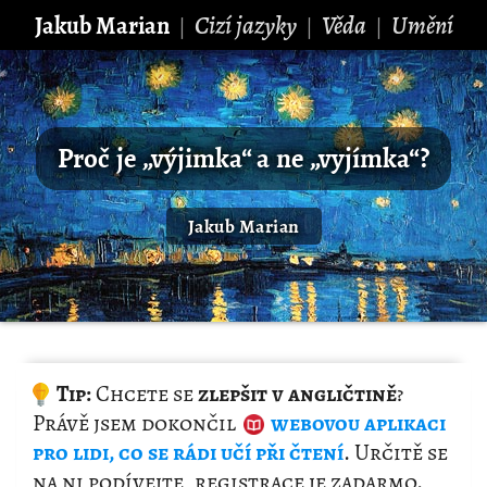
Jakub Marian
Cizí jazyky
Věda
Umění
|
|
|
Proč je „výjimka“ a ne „vyjímka“?
Jakub Marian
Tip:
Chcete se
zlepšit v angličtině
?
Právě jsem dokončil
webovou
aplikaci
pro lidi, co se rádi učí při čtení
. Určitě se
na ni podívejte, registrace je zadarmo.