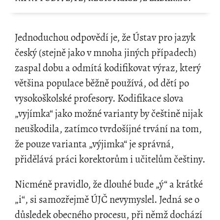
Jednoduchou odpovědí je, že Ústav pro jazyk
český (stejně jako v mnoha jiných případech)
zaspal dobu a odmítá kodifikovat výraz, který
většina populace běžně používá, od dětí po
vysokoškolské profesory. Kodifikace slova
„vyjímka“ jako možné varianty by češtině nijak
neuškodila, zatímco tvrdošíjné trvání na tom,
že pouze varianta „výjimka“ je správná,
přidělává práci korektorům i učitelům češtiny.
Nicméně pravidlo, že dlouhé bude „ý“ a krátké
„i“, si samozřejmě ÚJČ nevymyslel. Jedná se o
důsledek obecného procesu, při němž dochází