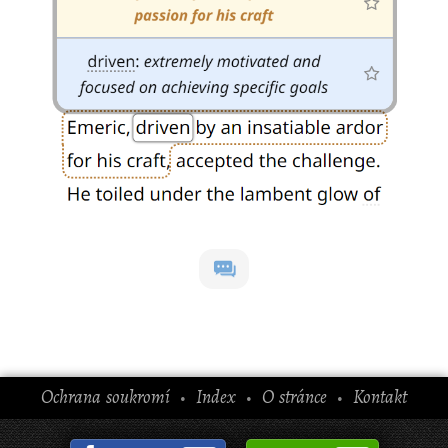
Ochrana soukromí
Index
O stránce
Kontakt
•
•
•