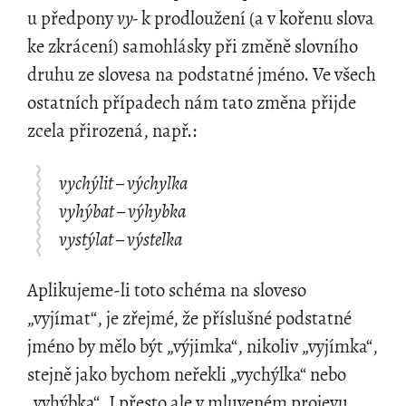
u předpony
vy-
k prodloužení (a v kořenu slova
ke zkrácení) samohlásky při změně slovního
druhu ze slovesa na podstatné jméno. Ve všech
ostatních případech nám tato změna přijde
zcela přirozená, např.:
vychýlit – výchylka
vyhýbat – výhybka
vystýlat – výstelka
Aplikujeme-li toto schéma na sloveso
„vyjímat“, je zřejmé, že příslušné podstatné
jméno by mělo být „výjimka“, nikoliv „vyjímka“,
stejně jako bychom neřekli „vychýlka“ nebo
„vyhýbka“. I přesto ale v mluveném projevu